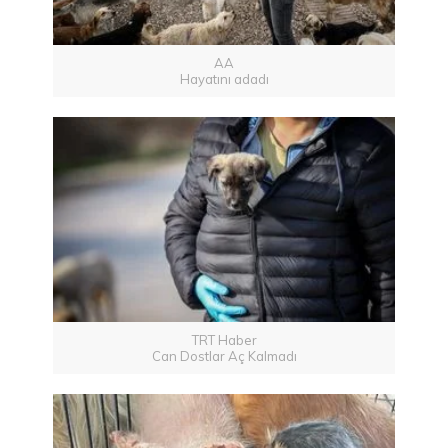
AA
Hayatını adadı
TRT Haber
Can Dostlar Aç Kalmadı