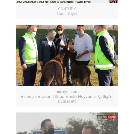
CNNTURK
Canlı Yayın
hurriyet.com
Belediye Başkanı Aktaş, Emekli Hayvanlar Çiftliği'ni
ziyaret etti