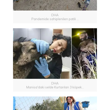
DHA
Pandemide sahiplenilen patili ...
DHA
Manisa'daki selde Kurtarılan 3 köpek...