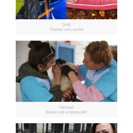
DHA
'Damla' ismi verildi
Hürriyet
Bunun adı vicdansızlık!