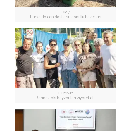
Olay
Bursa’da can dostların gönüllü bakıcıları
Hürriyet
Barınaktaki hayvanları ziyaret etti