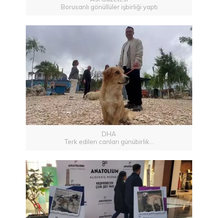
Borusanlı gönüllüler işbirliği yaptı
DHA
Terk edilen canları günübirlik...