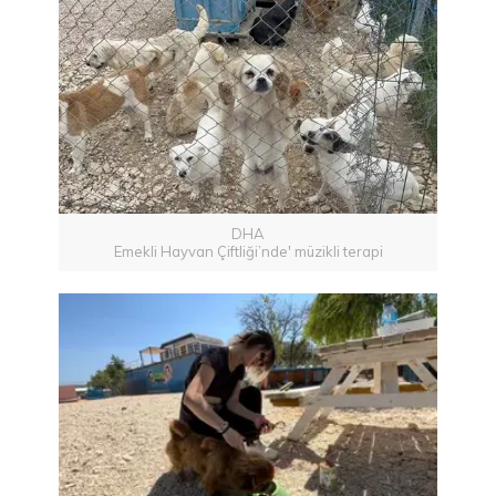
DHA
Emekli Hayvan Çiftliği’nde' müzikli terapi