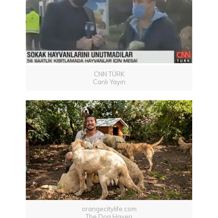
CNN TÜRK
Canlı Yayın
orangecitylife.com
The Dog Haven