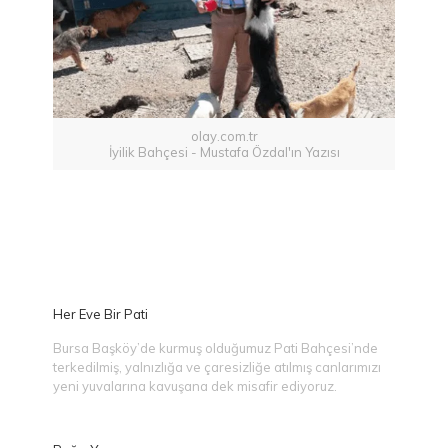
olay.com.tr
İyilik Bahçesi - Mustafa Özdal'ın Yazısı
Her Eve Bir Pati
Bursa Başköy’de kurmuş olduğumuz Pati Bahçesi’nde
terkedilmiş, yalnızlığa ve çaresizliğe atılmış canlarımızı
yeni yuvalarına kavuşana dek misafir ediyoruz.