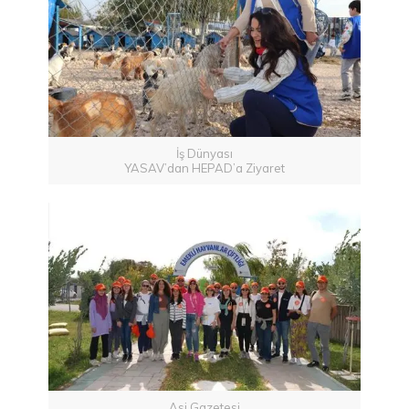
İş Dünyası
YASAV’dan HEPAD’a Ziyaret
Asi Gazetesi