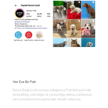
Her Eve Bir Pati
Bursa Başköy’de kurmuş olduğumuz Pati Bahçesi’nde
terkedilmiş, yalnızlığa ve çaresizliğe atılmış canlarımızı
yeni yuvalarına kavuşana dek misafir ediyoruz.