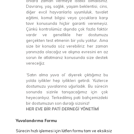
onlara zaman vermeye istekli olmalısınız.
Davranış, yaş, sağlık, yaşam beklentisi, cins,
diğer evcil hayvanlarla uyumluluk, tuvalet
eğitimi, komut bilgisi veya çocuklara karşı
tavır konusunda hiçbir garanti veremeyiz.
Çünkü kontrolümüz dışında çok fazla faktör
vardır ve genellikle her dostumuzu
gerçekten test etmenin bir yolu yoktur. Ama
size bir konuda söz verebiliriz: her zaman
yanınızda olacağız ve alışma evresini en az
sorun ile atlatmanız konusunda size destek
vereceğiz.
‘Satın alma yuva ol’ diyerek çıktığımız bu
yolda iyilikler hep iyilikleri getirdi. Yüzlerce
dostumuzu yuvalarına uğurladık. Bu sürecin
sonunda sizinle tanışacağımız için çok
heyecanlıyız. Terkedilmiş pati bahçemizdeki
bir dostumuzun son durağı sizsiniz!
HER EVE BİR PATİ DERNEĞİ YÖNETİMİ
Yuvalandırma Formu
Sürecin hızlı işlemesi için lütfen formu tam ve eksiksiz