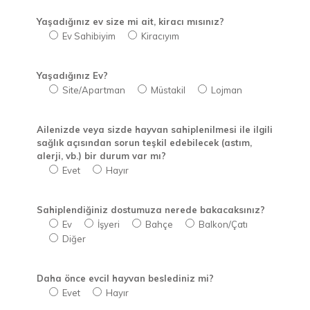
Yaşadığınız ev size mi ait, kiracı mısınız?
Ev Sahibiyim
Kiracıyım
Yaşadığınız Ev?
Site/Apartman
Müstakil
Lojman
Ailenizde veya sizde hayvan sahiplenilmesi ile ilgili
sağlık açısından sorun teşkil edebilecek (astım,
alerji, vb.) bir durum var mı?
Evet
Hayır
Sahiplendiğiniz dostumuza nerede bakacaksınız?
Ev
İşyeri
Bahçe
Balkon/Çatı
Diğer
Daha önce evcil hayvan beslediniz mi?
Evet
Hayır