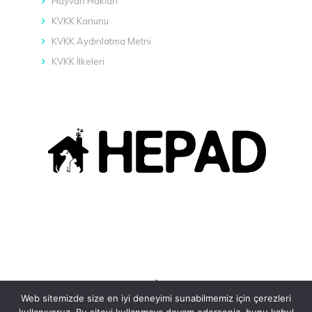
Hayvan Hakları
KVKK Kanunu
KVKK Aydınlatma Metni
KVKK İlkeleri
Web sitemizde size en iyi deneyimi sunabilmemiz için çerezleri