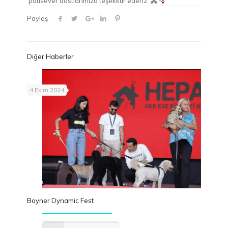
patisever dostlarımıza teşekkür ederiz.
Paylaş
Diğer Haberler
4 Ekim 2024
Boyner Dynamic Fest