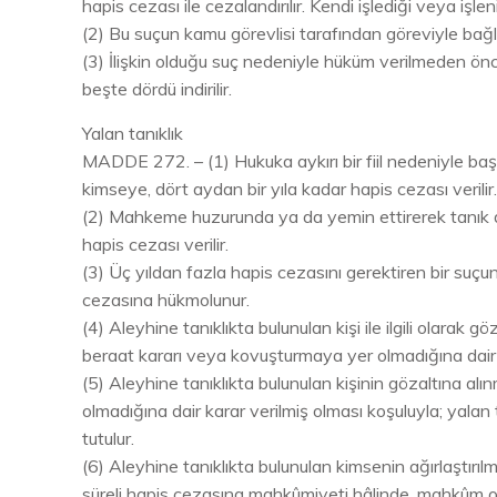
hapis cezası ile cezalandırılır. Kendi işlediği veya işle
(2) Bu suçun kamu görevlisi tarafından göreviyle bağlant
(3) İlişkin olduğu suç nedeniyle hüküm verilmeden ö
beşte dördü indirilir.
Yalan tanıklık
MADDE 272. – (1) Hukuka aykırı bir fiil nedeniyle baş
kimseye, dört aydan bir yıla kadar hapis cezası verilir
(2) Mahkeme huzurunda ya da yemin ettirerek tanık di
hapis cezası verilir.
(3) Üç yıldan fazla hapis cezasını gerektiren bir suç
cezasına hükmolunur.
(4) Aleyhine tanıklıkta bulunulan kişi ile ilgili olara
beraat kararı veya kovuşturmaya yer olmadığına dair kar
(5) Aleyhine tanıklıkta bulunulan kişinin gözaltına a
olmadığına dair karar verilmiş olması koşuluyla; yalan 
tutulur.
(6) Aleyhine tanıklıkta bulunulan kimsenin ağırlaştır
süreli hapis cezasına mahkûmiyeti hâlinde, mahkûm o