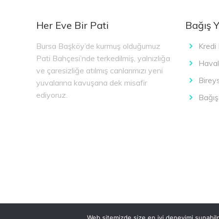
Her Eve Bir Pati
Bağış 
Bursa Başköy’de kurmuş olduğumuz
Kredi 
Pati Bahçesi’nde terkedilmiş, yalnızlığa
Haval
ve çaresizliğe atılmış canlarımızı yeni
Birey
yuvalarına kavuşana dek misafir
ediyoruz.
Bağış 
© 2025 HER EVE BİR PATİ DERNEĞİ | Powered B
Web sitemizde size en iyi deneyimi sunabilm