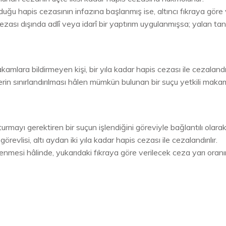
u hapis cezasının infazına başlanmış ise, altıncı fıkraya göre ver
ezası dışında adlî veya idarî bir yaptırım uygulanmışsa; yalan tanı
lara bildirmeyen kişi, bir yıla kadar hapis cezası ile cezalandırı
lerin sınırlandırılması hâlen mümkün bulunan bir suçu yetkili mak
yı gerektiren bir suçun işlendiğini göreviyle bağlantılı olarak
lisi, altı aydan iki yıla kadar hapis cezası ile cezalandırılır.
lenmesi hâlinde, yukarıdaki fıkraya göre verilecek ceza yarı oranınd