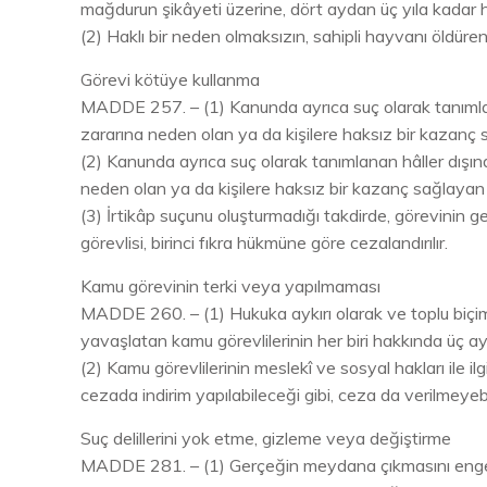
mağdurun şikâyeti üzerine, dört aydan üç yıla kadar ha
(2) Haklı bir neden olmaksızın, sahipli hayvanı öldür
Görevi kötüye kullanma
MADDE 257. – (1) Kanunda ayrıca suç olarak tanımlana
zararına neden olan ya da kişilere haksız bir kazanç sa
(2) Kanunda ayrıca suç olarak tanımlanan hâller dışı
neden olan ya da kişilere haksız bir kazanç sağlayan ka
(3) İrtikâp suçunu oluşturmadığı takdirde, görevinin
görevlisi, birinci fıkra hükmüne göre cezalandırılır.
Kamu görevinin terki veya yapılmaması
MADDE 260. – (1) Hukuka aykırı olarak ve toplu biçi
yavaşlatan kamu görevlilerinin her biri hakkında üç a
(2) Kamu görevlilerinin meslekî ve sosyal hakları ile i
cezada indirim yapılabileceği gibi, ceza da verilmeyebil
Suç delillerini yok etme, gizleme veya değiştirme
MADDE 281. – (1) Gerçeğin meydana çıkmasını engelleme