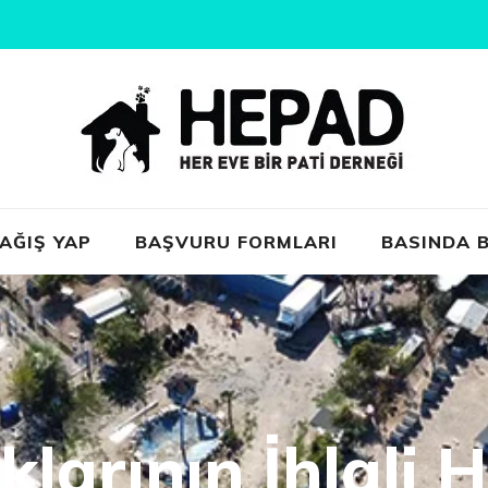
AĞIŞ YAP
BAŞVURU FORMLARI
BASINDA B
larının İhlali H