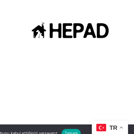
TR
unu kabul ettiğinizi varsayarız.
Tamam