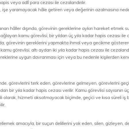
pis veya adlî para cezası ile cezalandırılır.
en, işe yaramayacak hâle getiren veya değerinin azalmasına neden
n hâller dışında, görevinin gereklerine aykırı hareket etmek su
ğlayan kamu görevlisi, bir yıldan üç yıla kadar hapis cezası ile ce
nda, görevinin gereklerini yapmakta ihmal veya gecikme gösterer
mu görevlisi, altı aydan iki yıla kadar hapis cezası ile cezalandırı
 gereklerine uygun davranması için veya bu nedenle kişilerden ke
mde, görevlerini terk eden, görevlerine gelmeyen, görevlerini
ydan bir yıla kadar hapis cezası verilir. Kamu görevlisi sayısın
lgili olarak, hizmeti aksatmayacak biçimde, geçici ve kısa süreli i
ir.
k amacıyla, bir suçun delillerini yok eden, silen, gizleyen, değ