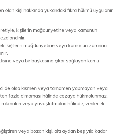
 olan kişi hakkında yukarıdaki fıkra hükmü uygulanır.
retiyle, kişilerin mağduriyetine veya kamunun
zalandırılır.
ek, kişilerin mağduriyetine veya kamunun zararına
lır.
ndisine veya bir başkasına çıkar sağlayan kamu
 geçici de olsa kısmen veya tamamen yapmayan veya
ın üçten fazla olmaması hâlinde cezaya hükmolunmaz.
ş bırakmaları veya yavaşlatmaları hâlinde, verilecek
iştiren veya bozan kişi, altı aydan beş yıla kadar