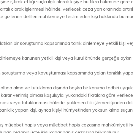
nişine iştirak ettiği suçla ilgili olarak kişiye bu fıkra hükmüne göre
ılı olarak işlenmesi hâlinde, verilecek ceza yarı oranında artırılı
nce gizlenen delilleri mahkemeye teslim eden kişi hakkında bu m
latılan bir soruşturma kapsamında tanık dinlemeye yetkili kişi ve
.
nlemeye kanunen yetkili kişi veya kurul önünde gerçeğe aykırı ol
un soruşturma veya kovuşturması kapsamında yalan tanıklık yapan 
k gözaltına alma ve tutuklama dışında başka bir koruma tedbiri uygu
ar verilmiş olması koşuluyla, yukarıdaki fıkralara göre verilecek 
lınması veya tutuklanması hâlinde; yüklenen fiili işlemediğinden 
tanıklık yapan kişi, ayrıca kişiyi hürriyetinden yoksun kılma suçuna
ılmış müebbet hapis veya müebbet hapis cezasına mahkûmiyeti hâl
lunan cezanın üçte ikisi kadar hapis cezasına hükmolunur.