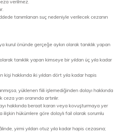
 ceza verilmez.
r.
addede tanımlanan suç nedeniyle verilecek cezanın
ya kurul önünde gerçeğe aykırı olarak tanıklık yapan
arak tanıklık yapan kimseye bir yıldan üç yıla kadar
kişi hakkında iki yıldan dört yıla kadar hapis
lanmışsa, yüklenen fiili işlemediğinden dolayı hakkında
ceza yarı oranında artırılır.
dolayı hakkında beraat kararı veya kovuşturmaya yer
 ilişkin hükümlere göre dolaylı fail olarak sorumlu
inde, yirmi yıldan otuz yıla kadar hapis cezasına;