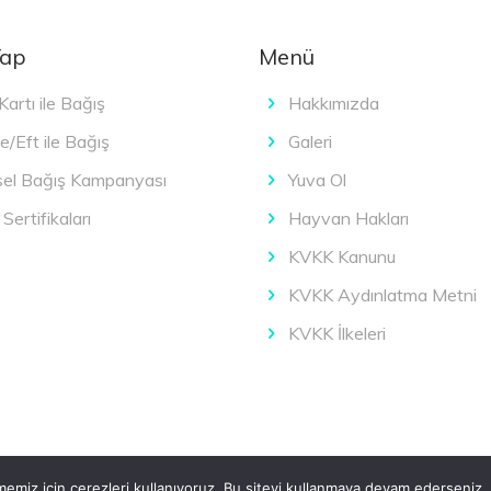
Yap
Menü
Kartı ile Bağış
Hakkımızda
e/Eft ile Bağış
Galeri
sel Bağış Kampanyası
Yuva Ol
Sertifikaları
Hayvan Hakları
KVKK Kanunu
KVKK Aydınlatma Metni
KVKK İlkeleri
y
Crayon Dijital
emiz için çerezleri kullanıyoruz. Bu siteyi kullanmaya devam ederseniz, b